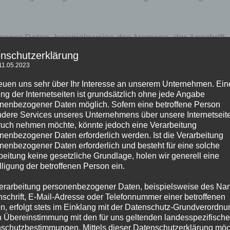
ener Daten, beispielsweise des Namens, der Anschrift,
n Person, erfolgt stets im Einklang mit der Datenschutz
nschutzerklärung
11.05.2023
e Medienwerkstatt Dresden e.V. geltenden landesspezifi
ls dieser Datenschutzerklärung möchte unser Unternehme
reuen uns sehr über Ihr Interesse an unserem Unternehmen. Ein
ng der Internetseiten ist grundsätzlich ohne jede Angabe
erhobenen, genutzten und verarbeiteten personenbezog
nenbezogener Daten möglich. Sofern eine betroffene Person
tels dieser Datenschutzerklärung über die ihnen zusteh
dere Services unseres Unternehmens über unsere Internetseite
uch nehmen möchte, könnte jedoch eine Verarbeitung
nenbezogener Daten erforderlich werden. Ist die Verarbeitung
. hat als für die Verarbeitung Verantwortlicher zahlreic
nenbezogener Daten erforderlich und besteht für eine solche
esetzt, um einen möglichst lückenlosen Schutz der übe
beitung keine gesetzliche Grundlage, holen wir generell eine
lligung der betroffenen Person ein.
en Daten sicherzustellen. Dennoch können Internetbasi
 aufweisen, sodass ein absoluter Schutz nicht gewährle
erarbeitung personenbezogener Daten, beispielsweise des Na
nschrift, E-Mail-Adresse oder Telefonnummer einer betroffenen
en Person frei, personenbezogene Daten auch auf altern
n, erfolgt stets im Einklang mit der Datenschutz-Grundverordnu
ln.
n Übereinstimmung mit den für uns geltenden landesspezifisch
schutzbestimmungen. Mittels dieser Datenschutzerklärung mö