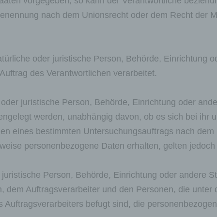
taaten vorgegeben, so kann der Verantwortliche bezieh
 Benennung nach dem Unionsrecht oder dem Recht der M
nschränkung der Verarbeitung ist die Markierung
speicherter personenbezogener Daten mit dem Ziel, ihr
nftige Verarbeitung einzuschränken.
atürliche oder juristische Person, Behörde, Einrichtung o
 Profiling
ftrag des Verantwortlichen verarbeitet.
ofiling ist jede Art der automatisierten Verarbeitung
 oder juristische Person, Behörde, Einrichtung oder ander
rsonenbezogener Daten, die darin besteht, dass diese
rsonenbezogenen Daten verwendet werden, um bestim
gelegt werden, unabhängig davon, ob es sich bei ihr u
rsönliche Aspekte, die sich auf eine natürliche Person
men eines bestimmten Untersuchungsauftrags nach dem
ziehen, zu bewerten, insbesondere, um Aspekte bezügli
beitsleistung, wirtschaftlicher Lage, Gesundheit, persönl
rweise personenbezogene Daten erhalten, gelten jedoch 
rlieben, Interessen, Zuverlässigkeit, Verhalten, Aufenthal
er Ortswechsel dieser natürlichen Person zu analysiere
er vorherzusagen.
er juristische Person, Behörde, Einrichtung oder andere S
, dem Auftragsverarbeiter und den Personen, die unter 
s Auftragsverarbeiters befugt sind, die personenbezogen
 Pseudonymisierung