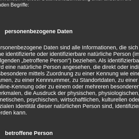
nden Begriffe:
ifiziert werden kann.
entifizierte oder identifizierbare natürliche Person, de
 personenbezogene Daten
ntwortlichen verarbeitet werden.
rsonenbezogene Daten sind alle Informationen, die sich
ne identifizierte oder identifizierbare natürliche Person (i
er ohne Hilfe automatisierter Verfahren ausgeführte Vorg
lgenden „betroffene Person") beziehen. Als identifizierba
ng mit personenbezogenen Daten wie das Erheben, das
rd eine natürliche Person angesehen, die direkt oder indi
, die Anpassung oder Veränderung, das Auslesen, das A
sbesondere mittels Zuordnung zu einer Kennung wie ei
men, zu einer Kennnummer, zu Standortdaten, zu einer
ng, Verbreitung oder eine andere Form der Bereitstellun
line-Kennung oder zu einem oder mehreren besondere
ng, das Löschen oder die Vernichtung.
rkmalen, die Ausdruck der physischen, physiologischen
netischen, psychischen, wirtschaftlichen, kulturellen ode
rbeitung
zialen Identität dieser natürlichen Person sind, identifizie
ng ist die Markierung gespeicherter personenbezogener 
rden kann.
chränken.
 betroffene Person
tomatisierten Verarbeitung personenbezogener Daten, die 