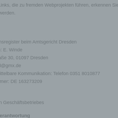
ks, die zu fremden Webprojekten führen, erkennen Sie
werden.
einsregister beim Amtsgericht Dresden
: E. Winde
traße 30, 01097 Dresden
wd@gmx.de
ittelbare Kommunikation: Telefon 0351 8010877
ummer: DE 163273209
en Geschäftsbetriebes
Verantwortung