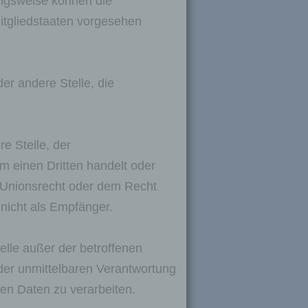
ungsweise können die
itgliedstaaten vorgesehen
e
der andere Stelle, die
e Stelle, der
mte
m einen Dritten handelt oder
 Unionsrecht oder dem Recht
ch
icher
nicht als Empfänger.
tsort
n
telle außer der betroffenen
der unmittelbaren Verantwortung
en Daten zu verarbeiten.