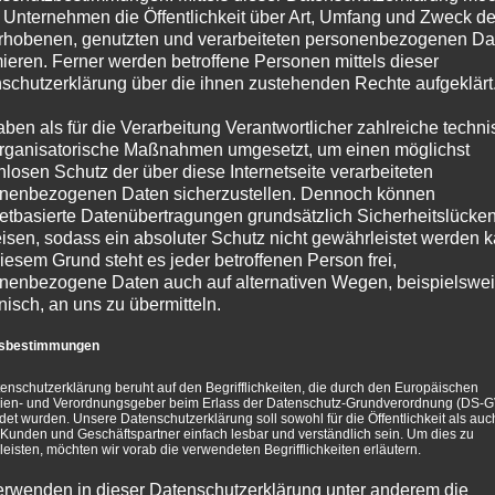
 Unternehmen die Öffentlichkeit über Art, Umfang und Zweck de
rhobenen, genutzten und verarbeiteten personenbezogenen Da
mieren. Ferner werden betroffene Personen mittels dieser
dienwerkstatt Dresden e.V. beruht auf den Begrifflichke
schutzerklärung über die ihnen zustehenden Rechte aufgeklärt
 Verordnungsgeber beim Erlass der Datenschutz-Grund
aben als für die Verarbeitung Verantwortlicher zahlreiche techn
rung soll sowohl für die Öffentlichkeit als auch für un
rganisatorische Maßnahmen umgesetzt, um einen möglichst
nlosen Schutz der über diese Internetseite verarbeiteten
 und verständlich sein. Um dies zu gewährleisten, möch
nenbezogenen Daten sicherzustellen. Dennoch können
netbasierte Datenübertragungen grundsätzlich Sicherheitslücke
isen, sodass ein absoluter Schutz nicht gewährleistet werden k
iesem Grund steht es jeder betroffenen Person frei,
chutzerklärung unter anderem die folgenden Begriffe:
nenbezogene Daten auch auf alternativen Wegen, beispielswe
onisch, an uns zu übermitteln.
n
fsbestimmungen
le Informationen, die sich auf eine identifizierte oder i
enschutzerklärung beruht auf den Begrifflichkeiten, die durch den Europäischen
ene Person“) beziehen. Als identifizierbar wird eine nat
inien- und Verordnungsgeber beim Erlass der Datenschutz-Grundverordnung (DS-
et wurden. Unsere Datenschutzerklärung soll sowohl für die Öffentlichkeit als auch
ondere mittels Zuordnung zu einer Kennung wie einem N
Kunden und Geschäftspartner einfach lesbar und verständlich sein. Um dies zu
eisten, möchten wir vorab die verwendeten Begrifflichkeiten erläutern.
ine-Kennung oder zu einem oder mehreren besonderen M
enetischen, psychischen, wirtschaftlichen, kulturellen od
erwenden in dieser Datenschutzerklärung unter anderem die