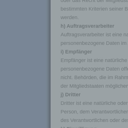
oder das Recht der Mitglieds
bestimmten Kriterien seiner
Ei
ge
werden.
kü
h) Auftragsverarbeiter
Auftragsverarbeiter ist eine n
e)
personenbezogene Daten im Au
i) Empfänger
Pr
Empfänger ist eine natürliche
pe
pe
personenbezogene Daten offen
pe
nicht. Behörden, die im Rah
be
Ar
der Mitgliedstaaten mögliche
Vo
j) Dritter
od
od
Dritter ist eine natürliche od
Person, dem Verantwortlichen
des Verantwortlichen oder de
f)