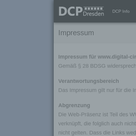
Skip
to
DCP Info
content
Impressum
Impressum für www.digital-c
Gemäß § 28 BDSG widerspreche
Verantwortungsbereich
Das Impressum gilt nur für die 
Abgrenzung
Die Web-Präsenz ist Teil des 
verknüpft, die folglich auch ni
nicht gelten. Dass die Links we